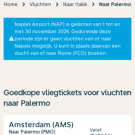
Home
Vluchten
Naar Italië
Naar Palermo
Naples Airport (NAP) is gesloten van 1 tot en
met 30 november 2026. Gedurende deze
periode zijn er geen vluchten van of naar
Napels mogelijk. U kunt in plaats daarvan een
vlucht van of naar Rome (FCO) boeken.
Goedkope vliegtickets voor vluchten
naar Palermo
Amsterdam (AMS)
Vanaf
Palermo (PMO)