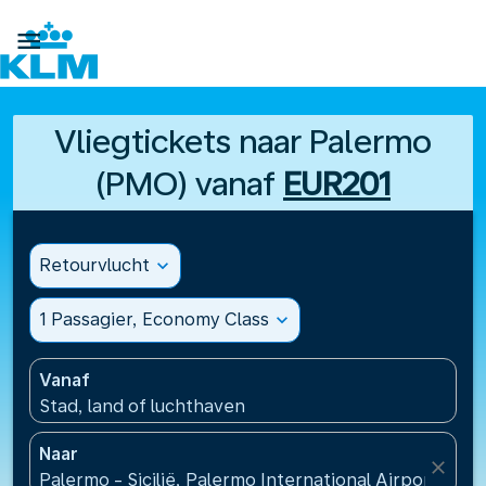

Vliegtickets naar Palermo
(PMO) vanaf
EUR201
Retourvlucht
expand_more
1 Passagier, Economy Class
expand_more
Vanaf
Stad, land of luchthaven
Naar
close
Palermo - Sicilië, Palermo International Airport(PMO)