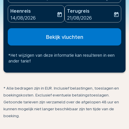
Heenreis
Terugreis
today
today
fc-booking-departure-date-aria-label
fc-booking-return-date-ari
14/08/2026
21/08/2026
Bekijk vluchten
*Het wijzigen van deze informatie kan resulteren in een
ander tarief
* Alle bedragen zijn in EUR. Inclusief belastingen, toeslagen en
boekingskosten. Exclusief eventuele betalingstoeslagen.
Getoonde tarieven zijn verzameld over de afgelopen 48 uur en
kunnen mogelijk niet langer beschikbaar zijn ten tijde van de
boeking.