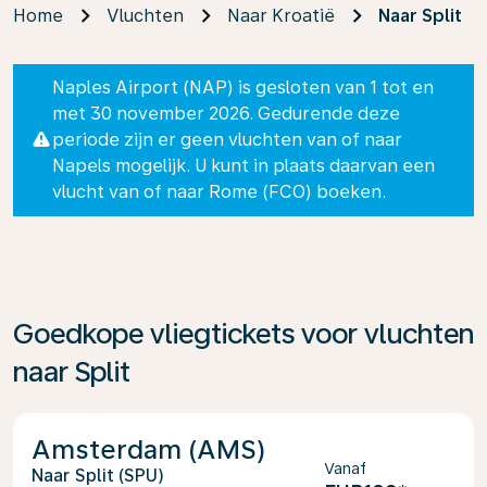
Home
Vluchten
Naar Kroatië
Naar Split
Naples Airport (NAP) is gesloten van 1 tot en
met 30 november 2026. Gedurende deze
periode zijn er geen vluchten van of naar
Napels mogelijk. U kunt in plaats daarvan een
vlucht van of naar Rome (FCO) boeken.
Goedkope vliegtickets voor vluchten
naar Split
Amsterdam (AMS)
Vanaf
Split (SPU)