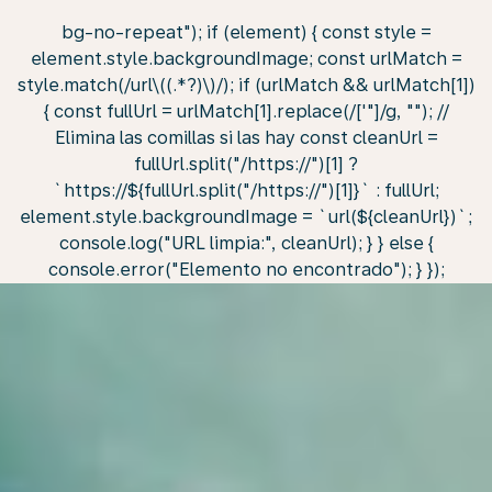
bg-no-repeat"); if (element) { const style =
element.style.backgroundImage; const urlMatch =
style.match(/url\((.*?)\)/); if (urlMatch && urlMatch[1])
{ const fullUrl = urlMatch[1].replace(/['"]/g, ""); //
Elimina las comillas si las hay const cleanUrl =
fullUrl.split("/https://")[1] ?
`https://${fullUrl.split("/https://")[1]}` : fullUrl;
element.style.backgroundImage = `url(${cleanUrl})`;
console.log("URL limpia:", cleanUrl); } } else {
console.error("Elemento no encontrado"); } });