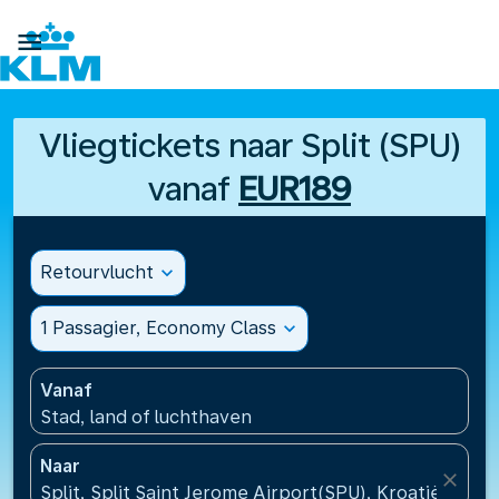

Vliegtickets naar Split (SPU)
vanaf
EUR189
Retourvlucht
expand_more
1 Passagier, Economy Class
expand_more
Vanaf
Stad, land of luchthaven
Naar
close
Split, Split Saint Jerome Airport(SPU), Kroatië