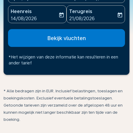
Heenreis
Terugreis
today
today
fc-booking-departure-date-aria-label
fc-booking-return-date-ari
14/08/2026
21/08/2026
Bekijk vluchten
*Het wijzigen van deze informatie kan resulteren in een
ander tarief
* Alle bedragen zijn in EUR. Inclusief belastingen, toeslagen en
boekingskosten. Exclusief eventuele betalingstoeslagen.
Getoonde tarieven zijn verzameld over de afgelopen 48 uur en
kunnen mogelijk niet langer beschikbaar zijn ten tijde van de
boeking.