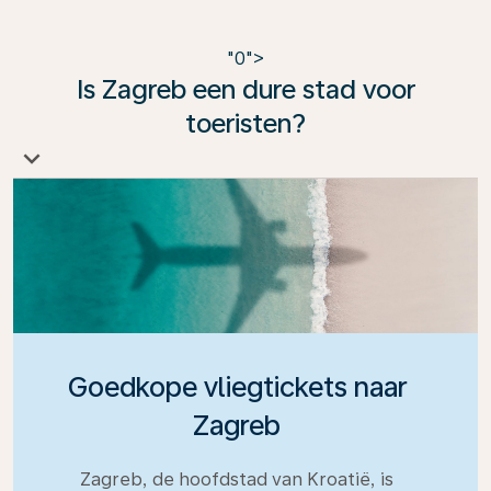
"0">
Is Zagreb een dure stad voor
toeristen?
Over het algemeen is Zagreb een relatief betaalbare
stad in vergelijking met andere Europese
hoofdsteden. Accommodatie, eten en vervoer zijn
doorgaans goedkoper dan bijvoorbeeld in West-
Europa.
Goedkope vliegtickets naar
Zagreb
Zagreb, de hoofdstad van Kroatië, is