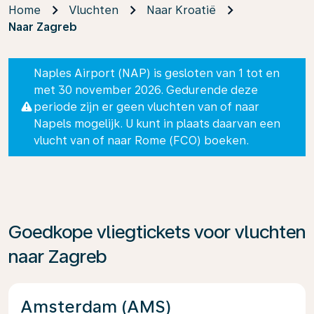
Home
Vluchten
Naar Kroatië
Naar Zagreb
Naples Airport (NAP) is gesloten van 1 tot en
met 30 november 2026. Gedurende deze
periode zijn er geen vluchten van of naar
Napels mogelijk. U kunt in plaats daarvan een
vlucht van of naar Rome (FCO) boeken.
Goedkope vliegtickets voor vluchten
naar Zagreb
Amsterdam (AMS)