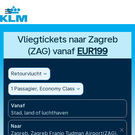

Vliegtickets naar Zagreb
(ZAG) vanaf
EUR199
Retourvlucht
expand_more
1 Passagier, Economy Class
expand_more
Vanaf
Stad, land of luchthaven
Naar
close
Zagreb, Zagreb Franjo Tudman Airport(ZAG), Kroati