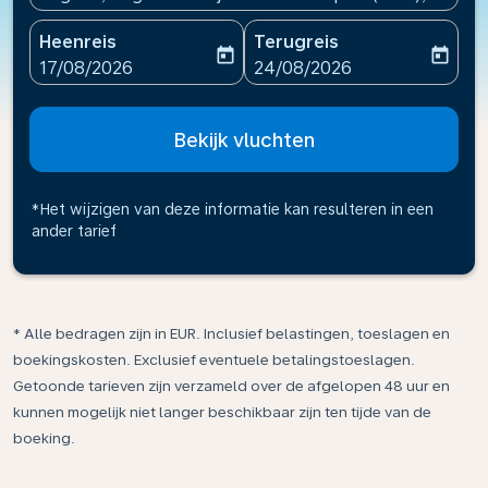
Heenreis
Terugreis
today
today
fc-booking-departure-date-aria-label
fc-booking-return-date-ari
17/08/2026
24/08/2026
Bekijk vluchten
*Het wijzigen van deze informatie kan resulteren in een
ander tarief
* Alle bedragen zijn in EUR. Inclusief belastingen, toeslagen en
boekingskosten. Exclusief eventuele betalingstoeslagen.
Getoonde tarieven zijn verzameld over de afgelopen 48 uur en
kunnen mogelijk niet langer beschikbaar zijn ten tijde van de
boeking.