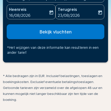
Heenreis
Terugreis
today
today
fc-booking-departure-date-aria-label
fc-booking-return-date-ari
16/08/2026
23/08/2026
Bekijk vluchten
*Het wijzigen van deze informatie kan resulteren in een
ander tarief
* Alle bedragen zijn in EUR. Inclusief belastingen, toeslagen en
boekingskosten. Exclusief eventuele betalingstoeslagen.
Getoonde tarieven zijn verzameld over de afgelopen 48 uur en
kunnen mogelijk niet langer beschikbaar zijn ten tijde van de
boeking.