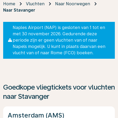
Home
Vluchten
Naar Noorwegen
Naar Stavanger
Naples Airport (NAP) is gesloten van 1 tot en
met 30 november 2026. Gedurende deze
periode zijn er geen vluchten van of naar
Napels mogelijk. U kunt in plaats daarvan een
vlucht van of naar Rome (FCO) boeken.
Goedkope vliegtickets voor vluchten
naar Stavanger
Amsterdam (AMS)