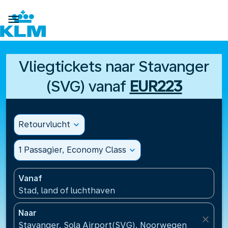

Vliegtickets naar Stavanger
(SVG) vanaf
EUR223
Retourvlucht
expand_more
1 Passagier, Economy Class
expand_more
Vanaf
Stad, land of luchthaven
Naar
close
Stavanger, Sola Airport(SVG), Noorwegen