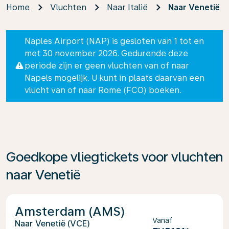
Home
Vluchten
Naar Italië
Naar Venetië
Naples Airport (NAP) is gesloten van 1 tot en
met 30 november 2026. Gedurende deze
periode zijn er geen vluchten van of naar
Napels mogelijk. U kunt in plaats daarvan een
vlucht van of naar Rome (FCO) boeken.
Goedkope vliegtickets voor vluchten
naar Venetië
Amsterdam (AMS)
Vanaf
Venetië (VCE)