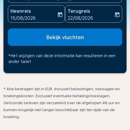
Heenreis
Terugreis
today
today
fc-booking-departure-date-aria-label
fc-booking-return-date-ari
15/08/2026
22/08/2026
Bekijk vluchten
*Het wijzigen van deze informatie kan resulteren in een
ander tarief
* Alle bedragen zijn in EUR. Inclusief belastingen, toeslagen en
boekingskosten. Exclusief eventuele betalingstoeslagen.
Getoonde tarieven zijn verzameld over de afgelopen 48 uur en
kunnen mogelijk niet langer beschikbaar zijn ten tijde van de
boeking.