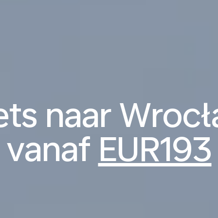
kets naar Wroc
vanaf
EUR193