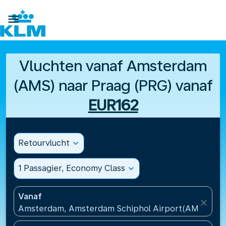

Vluchten vanaf Amsterdam
(AMS) naar Praag (PRG) vanaf
EUR162
Retourvlucht
expand_more
1 Passagier, Economy Class
expand_more
Vanaf
close
Amsterdam, Amsterdam Schiphol Airport(AMS), Ne