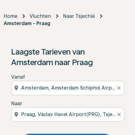
Home
Vluchten
Naar Tsjechië
Amsterdam - Praag
Laagste Tarieven van
Amsterdam naar Praag
Vanaf
location_on
close
Naar
location_on
close