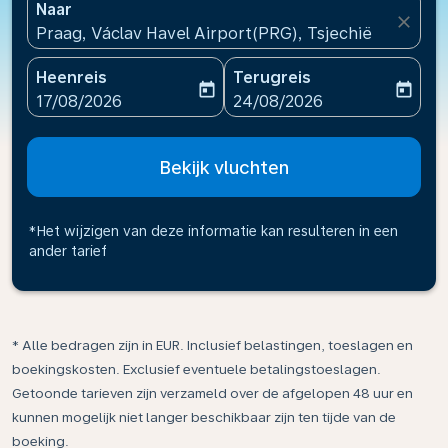
Naar
close
Praag, Václav Havel Airport(PRG), Tsjechië
Heenreis
Terugreis
today
today
fc-booking-departure-date-aria-label
fc-booking-return-date-ari
17/08/2026
24/08/2026
Bekijk vluchten
*Het wijzigen van deze informatie kan resulteren in een
ander tarief
* Alle bedragen zijn in EUR. Inclusief belastingen, toeslagen en
boekingskosten. Exclusief eventuele betalingstoeslagen.
Getoonde tarieven zijn verzameld over de afgelopen 48 uur en
kunnen mogelijk niet langer beschikbaar zijn ten tijde van de
boeking.