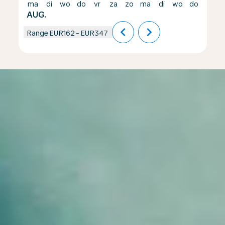
ma
di
wo
do
vr
za
zo
ma
di
wo
do
vr
AUG.
chevron_left
chevron_right
Range
EUR162
-
EUR347