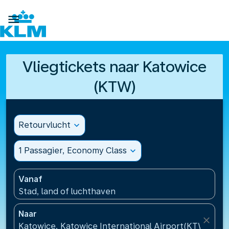

Vliegtickets naar Katowice
(KTW)
Retourvlucht
expand_more
1 Passagier, Economy Class
expand_more
Vanaf
Stad, land of luchthaven
Naar
close
Katowice, Katowice International Airport(KTW), Pol