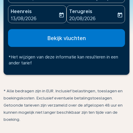
Heenreis
Terugreis
today
today
fc-booking-departure-date-aria-label
fc-booking-return-date-ari
13/08/2026
20/08/2026
Bekijk vluchten
*Het wijzigen van deze informatie kan resulteren in een
ander tarief
* Alle bedragen zijn in EUR. Inclusief belastingen, toeslagen en
boekingskosten. Exclusief eventuele betalingstoeslagen.
Getoonde tarieven zijn verzameld over de afgelopen 48 uur en
kunnen mogelijk niet langer beschikbaar zijn ten tijde van de
boeking.