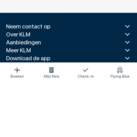
Neem contact op
Over KLM
Aanbiedingen
Meer KLM
Download de app
Gerelateerde websites
Reisgidsen
Boeken
Mijn Reis
Check-in
Flying Blue
Topbestemmingen
Populaire landen
Populaire routes
Juridische informatie
Privacyverklaring
Toegankelijkheidsverklaring
© 2026 KLM