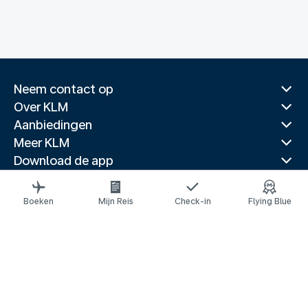
Neem contact op
Over KLM
Aanbiedingen
Meer KLM
Download de app
Gerelateerde websites
Reisgidsen
Boeken
Mijn Reis
Check-in
Flying Blue
Topbestemmingen
Populaire landen
Populaire routes