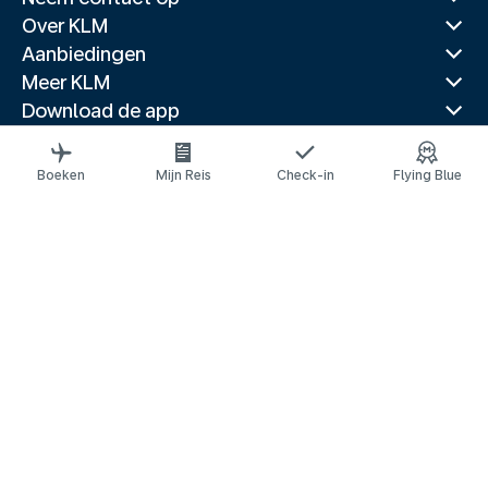
Over KLM
Aanbiedingen
Meer KLM
Download de app
Gerelateerde websites
Reisgidsen
Boeken
Mijn Reis
Check-in
Flying Blue
Topbestemmingen
Populaire landen
Populaire routes
Juridische informatie
Privacyverklaring
Toegankelijkheidsverklaring
© 2026 KLM
Cookie-instellingen