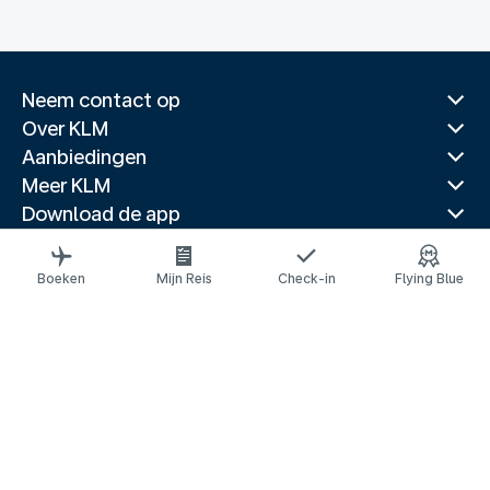
Neem contact op
Over KLM
Aanbiedingen
Meer KLM
Download de app
Gerelateerde websites
Reisgidsen
Boeken
Mijn Reis
Check-in
Flying Blue
Topbestemmingen
Populaire landen
Populaire routes
Juridische informatie
Privacyverklaring
Toegankelijkheidsverklaring
© 2026 KLM