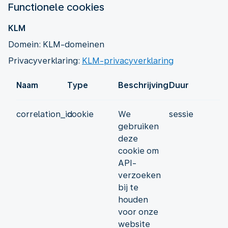
Functionele cookies
KLM
Domein: KLM-domeinen
Privacyverklaring:
KLM-privacyverklaring
Naam
Type
Beschrijving
Duur
correlation_id
cookie
We
sessie
gebruiken
deze
cookie om
API-
verzoeken
bij te
houden
voor onze
website