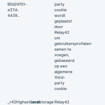
80d24f51-
party
e37d-
cookie
4439...
wordt
geplaatst
door
Relay42
om
gebruikersprofielen
samen te
voegen,
gebaseerd
op een
algemene
third-
party
cookie.
_r42HighestLevel
localstorage
Relay42