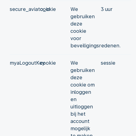
secure_aviato_id
cookie
We
3 uur
gebruiken
deze
cookie
voor
beveiligingsredenen.
myaLogoutKey
cookie
We
sessie
gebruiken
deze
cookie om
inloggen
en
uitloggen
bij het
account
mogelijk
te maken,