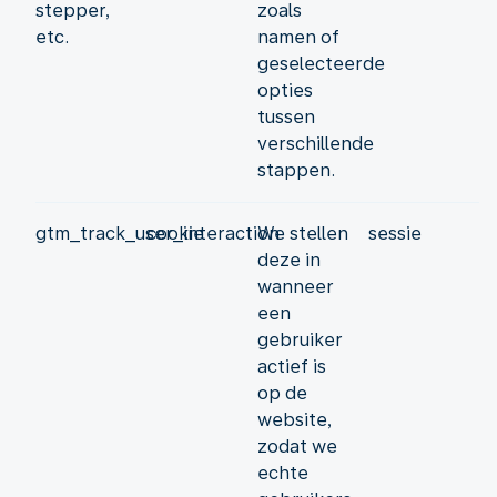
stepper,
zoals
etc.
namen of
geselecteerde
opties
tussen
verschillende
stappen.
gtm_track_user_interaction
cookie
We stellen
sessie
deze in
wanneer
een
gebruiker
actief is
op de
website,
zodat we
echte