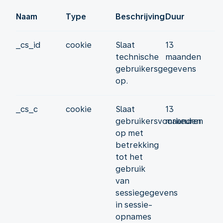
Naam
Type
Beschrijving
Duur
_cs_id
cookie
Slaat
13
technische
maanden
gebruikersgegevens
op.
_cs_c
cookie
Slaat
13
gebruikersvoorkeuren
maanden
op met
betrekking
tot het
gebruik
van
sessiegegevens
in sessie-
opnames