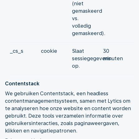
(niet
gemaskeerd
vs.
volledig
gemaskeerd).
_cs_s
cookie
Slaat
30
sessiegegevens
minuten
op.
Contentstack
We gebruiken Contentstack, een headless
contentmanagementsysteem, samen met Lytics om
te analyseren hoe onze website en content worden
gebruikt. Deze tools verzamelen informatie over
gebruikersinteracties, zoals paginaweergaven,
klikken en navigatiepatronen.