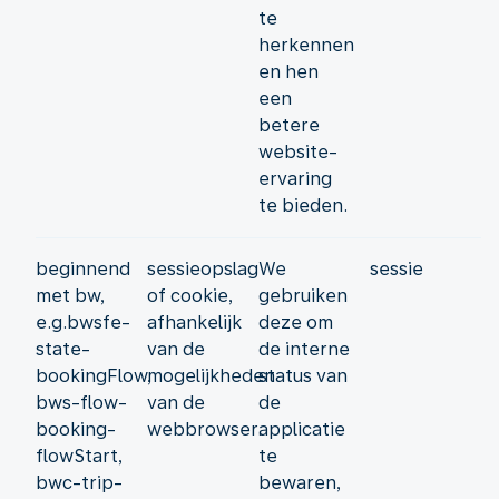
te
herkennen
en hen
een
betere
website-
ervaring
te bieden.
beginnend
sessieopslag
We
sessie
met bw,
of cookie,
gebruiken
e.g.bwsfe-
afhankelijk
deze om
state-
van de
de interne
bookingFlow,
mogelijkheden
status van
bws-flow-
van de
de
booking-
webbrowser.
applicatie
flowStart,
te
bwc-trip-
bewaren,