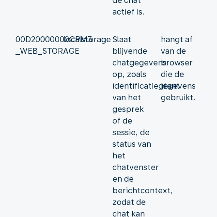
de chat
actief is.
00D20000000CPM3
localstorage
Slaat
hangt af
_WEB_STORAGE
blijvende
van de
chatgegevens
browser
op, zoals
die de
identificatiegegevens
klant
van het
gebruikt.
gesprek
of de
sessie, de
status van
het
chatvenster
en de
berichtcontext,
zodat de
chat kan