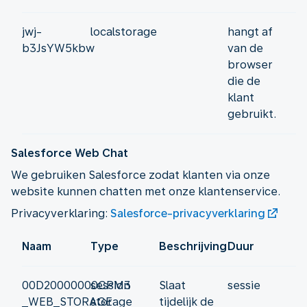
jwj-
localstorage
hangt af
b3JsYW5kbw
van de
browser
die de
klant
gebruikt.
Salesforce Web Chat
We gebruiken Salesforce zodat klanten via onze
website kunnen chatten met onze klantenservice.
Privacyverklaring:
Salesforce-privacyverklaring
Naam
Type
Beschrijving
Duur
00D20000000CPM3
session
Slaat
sessie
_WEB_STORAGE
storage
tijdelijk de