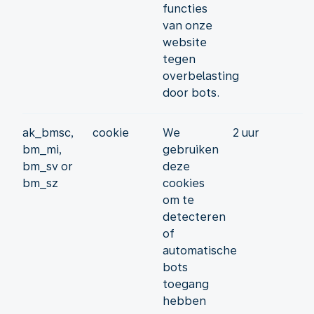
functies
van onze
website
tegen
overbelasting
door bots.
ak_bmsc,
cookie
We
2 uur
bm_mi,
gebruiken
bm_sv or
deze
bm_sz
cookies
om te
detecteren
of
automatische
bots
toegang
hebben