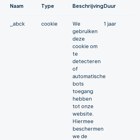
Naam
Type
Beschrijving
Duur
_abck
cookie
We
1 jaar
gebruiken
deze
cookie om
te
detecteren
of
automatische
bots
toegang
hebben
tot onze
website.
Hiermee
beschermen
we de