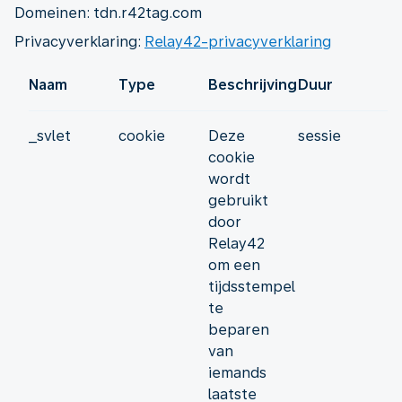
Domeinen: tdn.r42tag.com
Privacyverklaring:
Relay42-privacyverklaring
Naam
Type
Beschrijving
Duur
_svlet
cookie
Deze
sessie
cookie
wordt
gebruikt
door
Relay42
om een
tijdsstempel
te
beparen
van
iemands
laatste