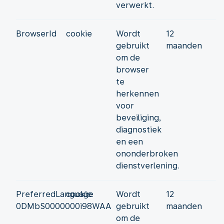
verwerkt.
BrowserId
cookie
Wordt
12
gebruikt
maanden
om de
browser
te
herkennen
voor
beveiliging,
diagnostiek
en een
ononderbroken
dienstverlening.
PreferredLanguage
cookie
Wordt
12
0DMbS0000000i98WAA
gebruikt
maanden
om de