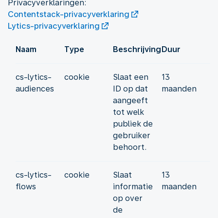
Contentstack-privacyverklaring
Lytics-privacyverklaring
Naam
Type
Beschrijving
Duur
cs-lytics-
cookie
Slaat een
13
audiences
ID op dat
maanden
aangeeft
tot welk
publiek de
gebruiker
behoort.
cs-lytics-
cookie
Slaat
13
flows
informatie
maanden
op over
de