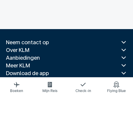
Neem contact op
Over KLM
Aanbiedingen
Meer KLM
Download de app
Gerelateerde websites
Reisgidsen
Boeken
Mijn Reis
Check-in
Flying Blue
Topbestemmingen
Populaire landen
Populaire routes