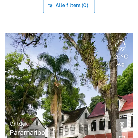
Alle filters (0)
26°C
Aug.
Ontdek
Paramaribo