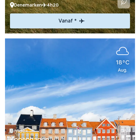
Denemarken
4h20
Vanaf *
18°C
Aug.
Ontdek
Kopenhagen