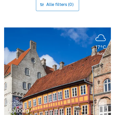
Alle filters (0)
17°C
Aug.
Ontdek
Aalborg