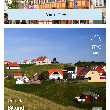
Denemarken
1h20
Vanaf *
17°C
Aug.
Ontdek
Billund