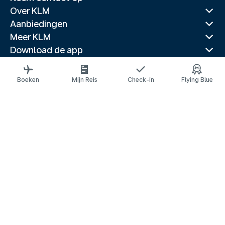
Over KLM
Aanbiedingen
Meer KLM
Download de app
Gerelateerde websites
Reisgidsen
Boeken
Mijn Reis
Check-in
Flying Blue
Topbestemmingen
Populaire landen
Populaire routes
Juridische informatie
Privacyverklaring
Toegankelijkheidsverklaring
© 2026 KLM
Cookie-instellingen