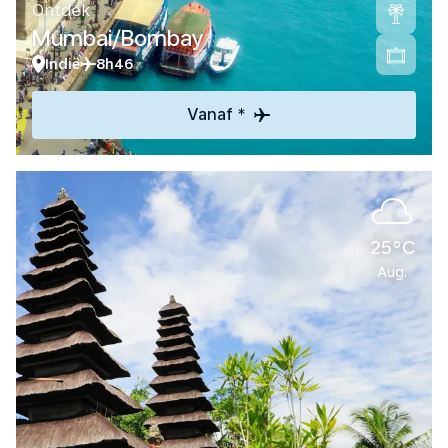
Ontdek
Mumbai/Bombay
Indië
8h46
Vanaf *
25°C
Aug.