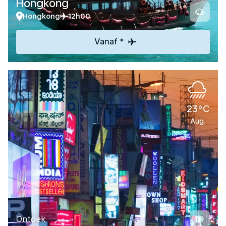
Hongkong
Hongkong
12h00
Vanaf *
23°C
Aug.
Ontdek