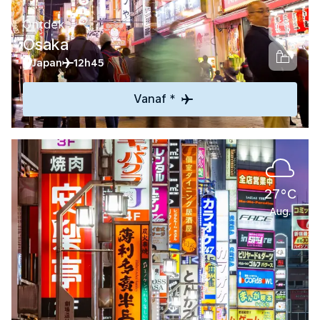
Ontdek
Osaka
Japan
12h45
Vanaf *
27°C
Aug.