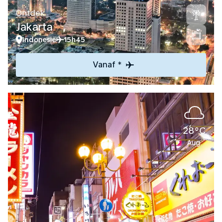
Ontdek
Jakarta
Indonesië
15h45
Vanaf *
28°C
Aug.