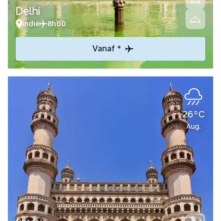
Delhi
Indië
8h00
Vanaf *
26°C
Aug.