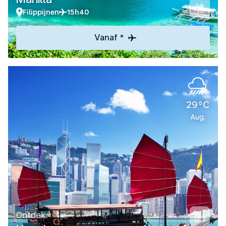
Filippijnen
15h40
Vanaf *
29°C
Aug.
Ontdek