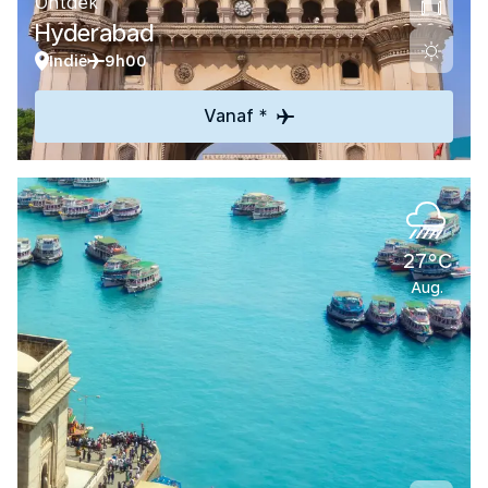
Ontdek
Hyderabad
Indië
9h00
Vanaf *
27°C
Aug.