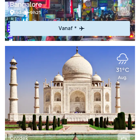
Bangalore
Indië
9h25
Vanaf *
31°C
Aug.
Ontdek