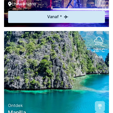
China
12h10
Vanaf *
28°C
Aug.
Ontdek
Manilla