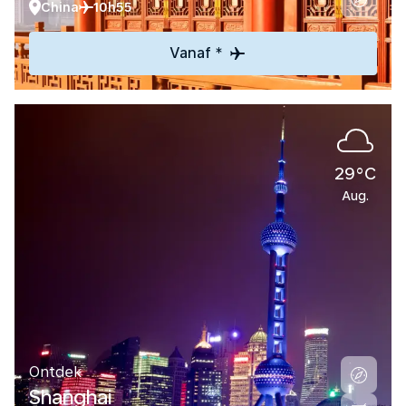
China
10h55
Vanaf *
29°C
Aug.
Ontdek
Shanghai