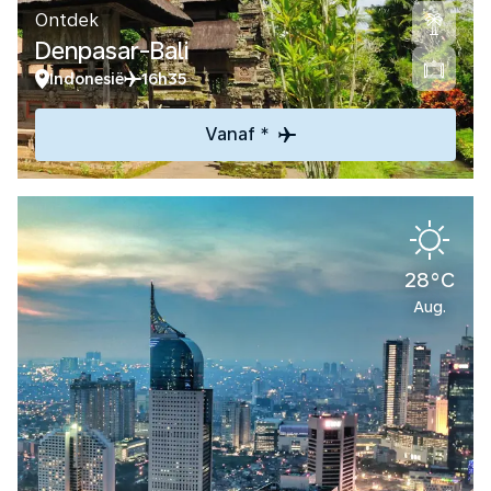
Ontdek
Denpasar-Bali
Indonesië
16h35
Vanaf *
28°C
Aug.