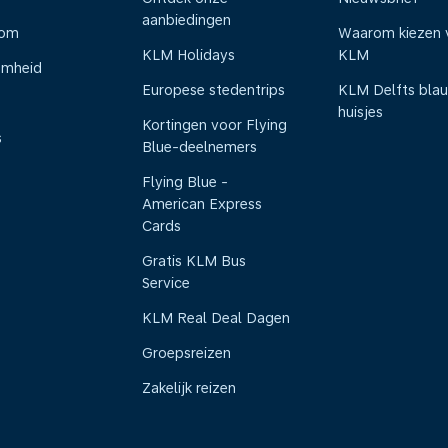
aanbiedingen
oom
Waarom kiezen 
KLM Holidays
KLM
amheid
Europese stedentrips
KLM Delfts bla
huisjes
Kortingen voor Flying
s
Blue-deelnemers
Flying Blue -
American Express
Cards
Gratis KLM Bus
Service
KLM Real Deal Dagen
Groepsreizen
Zakelijk reizen