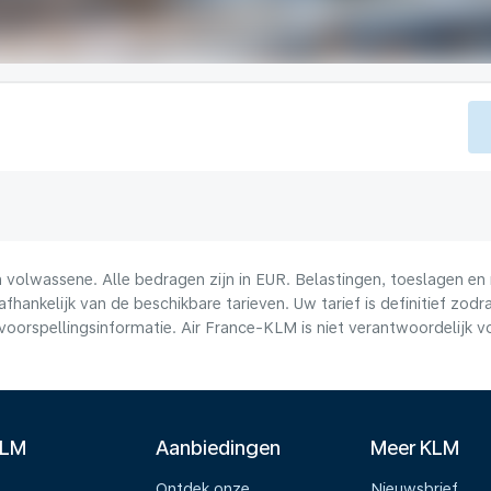
volwassene. Alle bedragen zijn in EUR. Belastingen, toeslagen en 
afhankelijk van de beschikbare tarieven. Uw tarief is definitief zo
voorspellingsinformatie. Air France-KLM is niet verantwoordelijk 
KLM
Aanbiedingen
Meer KLM
Ontdek onze
Nieuwsbrief