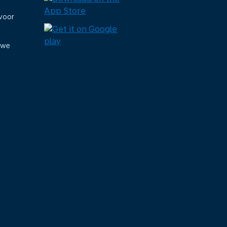
voor
uwe