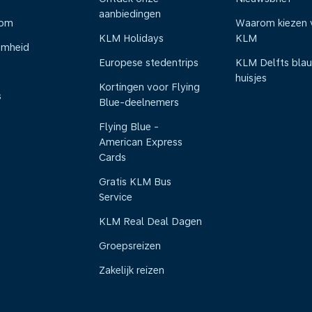
aanbiedingen
oom
Waarom kiezen 
KLM Holidays
KLM
amheid
Europese stedentrips
KLM Delfts bla
huisjes
Kortingen voor Flying
s
Blue-deelnemers
Flying Blue -
American Express
Cards
Gratis KLM Bus
Service
KLM Real Deal Dagen
Groepsreizen
Zakelijk reizen