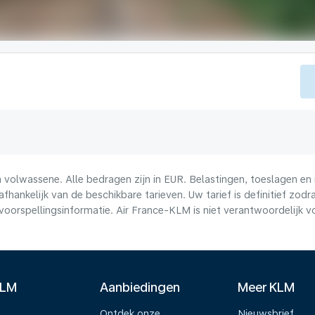
volwassene. Alle bedragen zijn in EUR. Belastingen, toeslagen en 
afhankelijk van de beschikbare tarieven. Uw tarief is definitief zo
voorspellingsinformatie. Air France-KLM is niet verantwoordelijk 
KLM
Aanbiedingen
Meer KLM
Ontdek onze
Nieuwsbrief