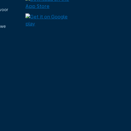
voor
uwe