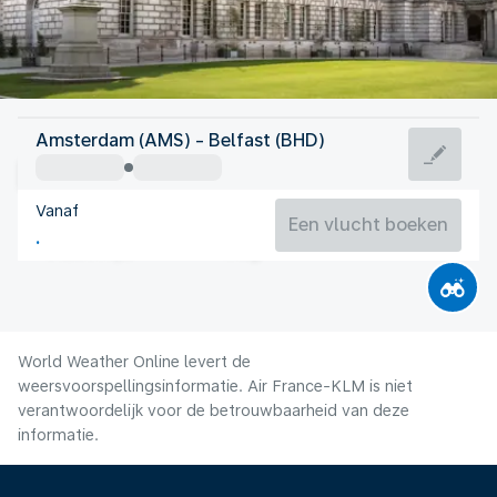
Verenigd Koninkrijk
Amsterdam (AMS) - Belfast (BHD)
Belfast
Vanaf
14°C
Verenigd Koninkrijk
Een vlucht boeken
Vluchttijd
Aug.
World Weather Online levert de
weersvoorspellingsinformatie. Air France-KLM is niet
verantwoordelijk voor de betrouwbaarheid van deze
informatie.