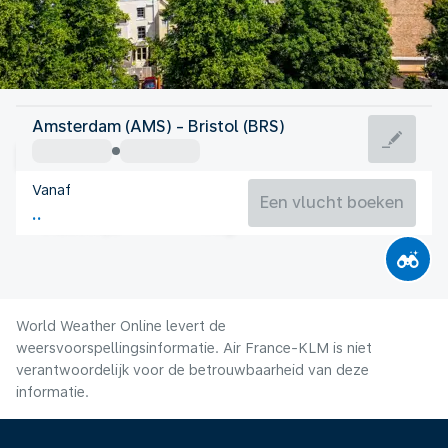
Verenigd Koninkrijk
Amsterdam (AMS) - Bristol (BRS)
Bristol
Vanaf
16°C
Verenigd Koninkrijk
Een vlucht boeken
Vluchttijd
Aug.
World Weather Online levert de
weersvoorspellingsinformatie. Air France-KLM is niet
verantwoordelijk voor de betrouwbaarheid van deze
informatie.