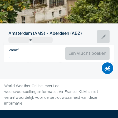
Verenigd Koninkrijk
Amsterdam (AMS) - Aberdeen (ABZ)
Aberdeen
Vanaf
14°C
Verenigd Koninkrijk
Een vlucht boeken
Vluchttijd
Aug.
World Weather Online levert de
weersvoorspellingsinformatie. Air France-KLM is niet
verantwoordelijk voor de betrouwbaarheid van deze
informatie.