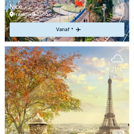
Nice
Frankrijk
2h00
Vanaf *
21°C
Aug.