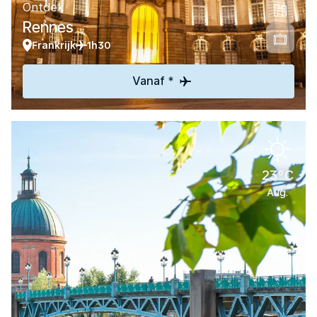
Ontdek
Rennes
Frankrijk
1h30
Vanaf *
23°C
Aug.