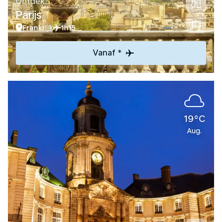
Ontdek
Parijs
Frankrijk
1h15
Vanaf *
19°C
Aug.