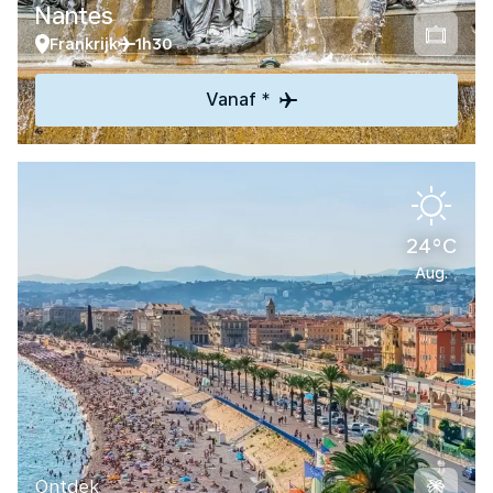
Nantes
Frankrijk
1h30
Vanaf *
24°C
Aug.
Ontdek