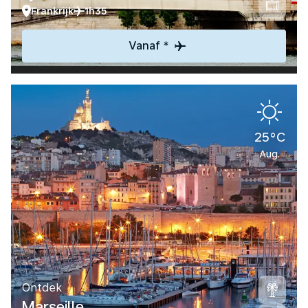
Frankrijk
1h35
Vanaf *
25°C
Aug.
Ontdek
Marseille