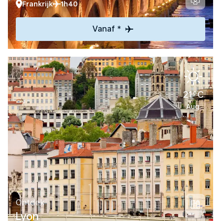
Frankrijk
1h40
Vanaf *
21°C
Aug.
Ontdek
Lyon