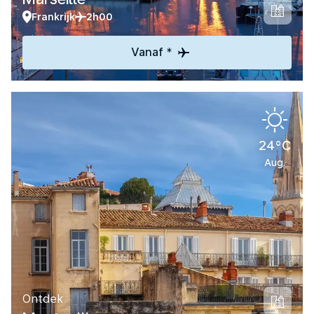
Frankrijk
2h00
Vanaf *
24°C
Aug.
Ontdek