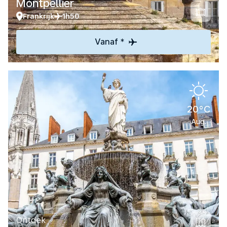
Montpellier
Frankrijk
1h50
Vanaf *
20°C
Aug.
Ontdek