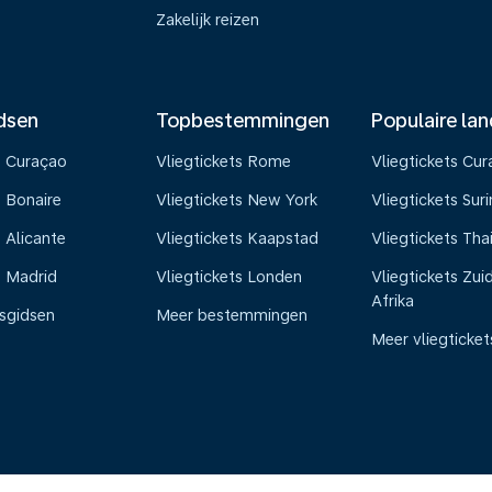
Zakelijk reizen
dsen
Topbestemmingen
Populaire la
s Curaçao
Vliegtickets Rome
Vliegtickets Cu
s Bonaire
Vliegtickets New York
Vliegtickets Su
 Alicante
Vliegtickets Kaapstad
Vliegtickets Tha
s Madrid
Vliegtickets Londen
Vliegtickets Zui
Afrika
isgidsen
Meer bestemmingen
Meer vliegticket