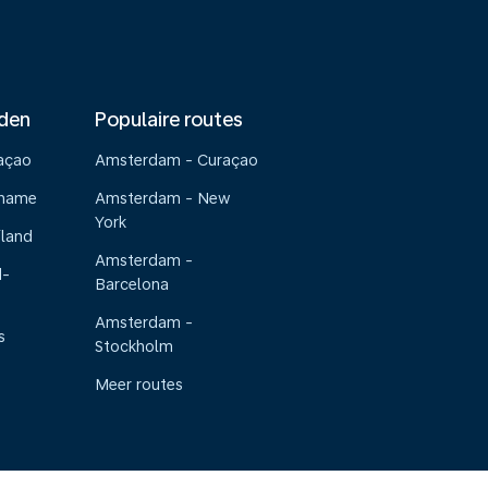
nden
Populaire routes
raçao
Amsterdam - Curaçao
riname
Amsterdam - New
York
iland
Amsterdam -
d-
Barcelona
Amsterdam -
s
Stockholm
Meer routes