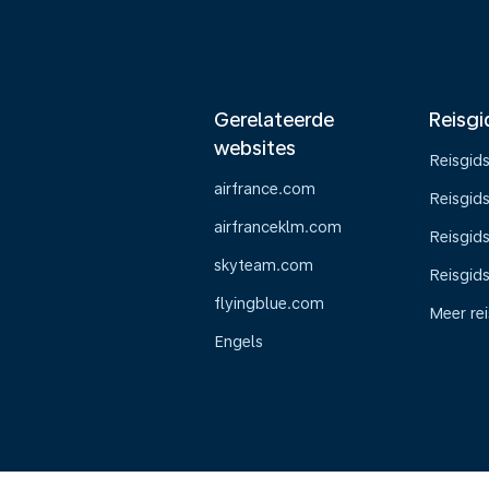
Gerelateerde
Reisgi
websites
Reisgid
airfrance.com
Reisgid
airfranceklm.com
Reisgids
skyteam.com
Reisgid
flyingblue.com
Meer re
Engels