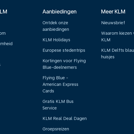
KLM
Aanbiedingen
Meer KLM
Ontdek onze
Nieuwsbrief
aanbiedingen
oom
Waarom kiezen 
KLM Holidays
KLM
amheid
Europese stedentrips
KLM Delfts bla
huisjes
Kortingen voor Flying
s
Blue-deelnemers
Flying Blue -
American Express
Cards
Gratis KLM Bus
Service
KLM Real Deal Dagen
Groepsreizen