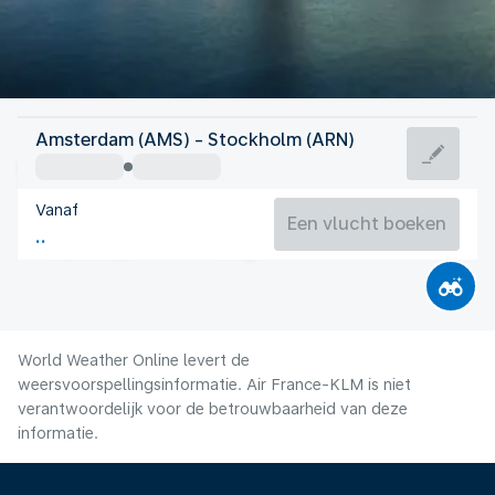
Zweden
Amsterdam (AMS) - Stockholm (ARN)
Stockholm
Vanaf
17°C
Zweden
Een vlucht boeken
Vluchttijd
Aug.
World Weather Online levert de
weersvoorspellingsinformatie. Air France-KLM is niet
verantwoordelijk voor de betrouwbaarheid van deze
informatie.