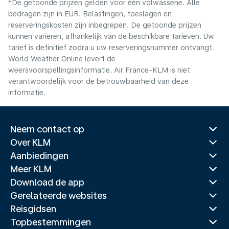
*De getoonde prijzen gelden voor één volwassene. Alle
bedragen zijn in EUR. Belastingen, toeslagen en
reserveringskosten zijn inbegrepen. De getoonde prijzen
kunnen variëren, afhankelijk van de beschikbare tarieven. Uw
tarief is definitief zodra u uw reserveringsnummer ontvangt.
World Weather Online levert de
weersvoorspellingsinformatie. Air France-KLM is niet
verantwoordelijk voor de betrouwbaarheid van deze
informatie.
Neem contact op
Over KLM
Aanbiedingen
Meer KLM
Download de app
Gerelateerde websites
Reisgidsen
Topbestemmingen