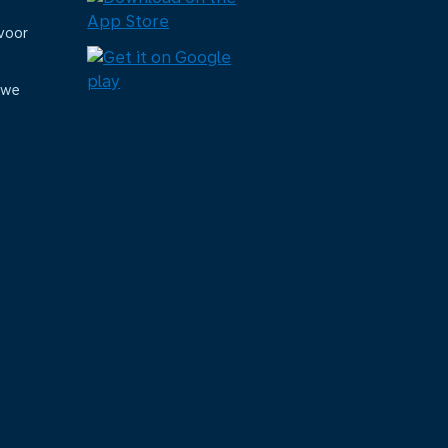
voor
uwe