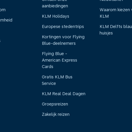
aanbiedingen
oom
Waarom kiezen 
KLM Holidays
KLM
amheid
Europese stedentrips
KLM Delfts bla
huisjes
Kortingen voor Flying
s
Blue-deelnemers
Flying Blue -
American Express
Cards
Gratis KLM Bus
Service
KLM Real Deal Dagen
Groepsreizen
Zakelijk reizen