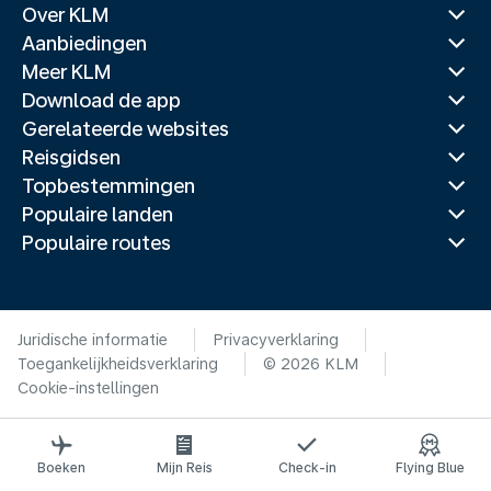
Over KLM
Aanbiedingen
Meer KLM
Download de app
Gerelateerde websites
Reisgidsen
Topbestemmingen
Populaire landen
Populaire routes
Juridische informatie
Privacyverklaring
Toegankelijkheidsverklaring
© 2026 KLM
Cookie-instellingen
Boeken
Mijn Reis
Check-in
Flying Blue