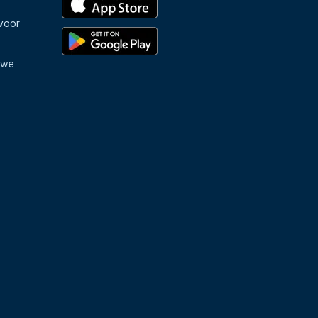
voor
uwe