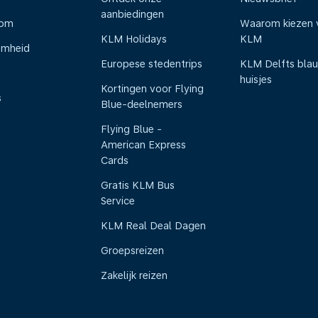
aanbiedingen
oom
Waarom kiezen 
KLM Holidays
KLM
amheid
Europese stedentrips
KLM Delfts bla
huisjes
Kortingen voor Flying
s
Blue-deelnemers
Flying Blue -
American Express
Cards
Gratis KLM Bus
Service
KLM Real Deal Dagen
Groepsreizen
Zakelijk reizen