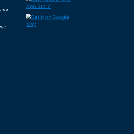
voor
uwe