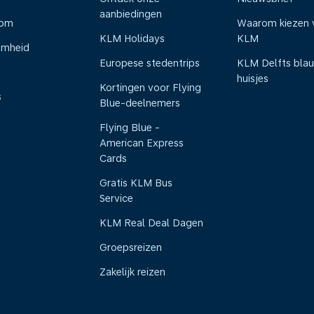
aanbiedingen
oom
Waarom kiezen 
KLM Holidays
KLM
amheid
Europese stedentrips
KLM Delfts bla
huisjes
Kortingen voor Flying
s
Blue-deelnemers
Flying Blue -
American Express
Cards
Gratis KLM Bus
Service
KLM Real Deal Dagen
Groepsreizen
Zakelijk reizen