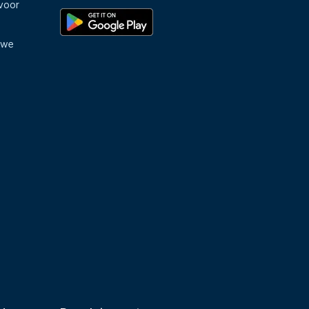
voor
uwe