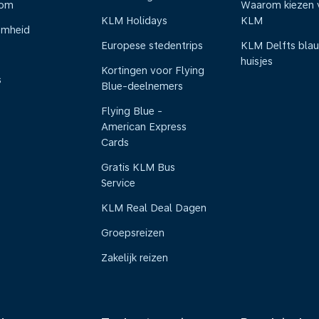
oom
Waarom kiezen 
KLM Holidays
KLM
amheid
Europese stedentrips
KLM Delfts bla
huisjes
Kortingen voor Flying
s
Blue-deelnemers
Flying Blue -
American Express
Cards
Gratis KLM Bus
Service
KLM Real Deal Dagen
Groepsreizen
Zakelijk reizen