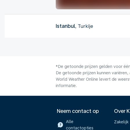
Istanbul
, Turkije
*De getoonde prijzen gelden voor één 
De getoonde prijzen kunnen variëren, 
World Weather Online levert de weers
informatie.
Neem contact op
Over 
Alle
Zakelijk
contactopties