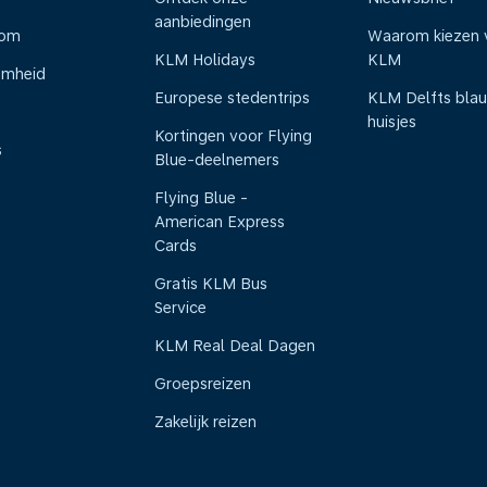
aanbiedingen
oom
Waarom kiezen 
KLM Holidays
KLM
amheid
Europese stedentrips
KLM Delfts bla
huisjes
Kortingen voor Flying
s
Blue-deelnemers
Flying Blue -
American Express
Cards
Gratis KLM Bus
Service
KLM Real Deal Dagen
Groepsreizen
Zakelijk reizen