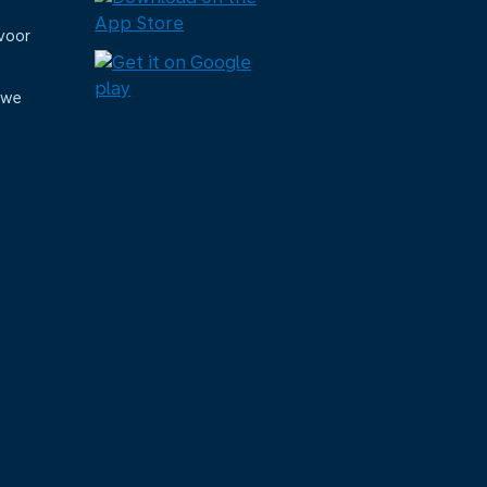
voor
uwe